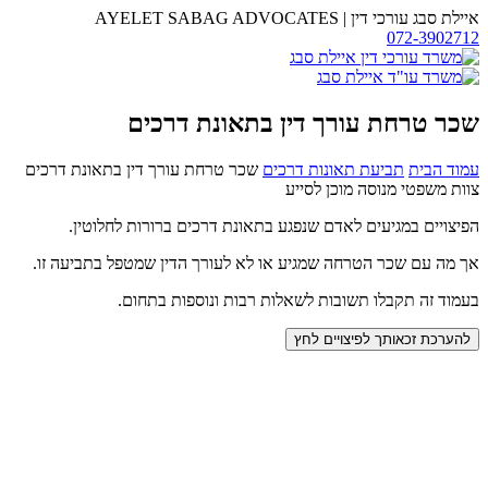
דלג
איילת סבג עורכי דין
|
AYELET SABAG ADVOCATES
לתוכן
072-3902712
משרד
עו"ד
איילת
סבג
שכר טרחת עורך דין בתאונת דרכים
עמוד הבית
תביעת תאונות דרכים
שכר טרחת עורך דין בתאונת דרכים
צוות משפטי מנוסה מוכן לסייע
הפיצויים במגיעים לאדם שנפגע בתאונת דרכים ברורות לחלוטין.
אך מה עם שכר הטרחה שמגיע או לא לעורך הדין שמטפל בתביעה זו.
בעמוד זה תקבלו תשובות לשאלות רבות ונוספות בתחום.
להערכת זכאותך לפיצויים לחץ