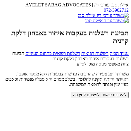
דלג
איילת סבג עורכי דין
|
AYELET SABAG ADVOCATES
לתוכן
072-3902712
משרד
עו"ד
איילת
סבג
תביעת רשלנות בעקבות איחור באבחון דלקת
קרנית
עמוד הבית
רשלנות רפואית
רשלנות רפואית בתחום העיניים
תביעת
רשלנות בעקבות איחור באבחון דלקת קרנית
צוות משפטי מנוסה מוכן לסייע
משרדנו ייצג צעירה שהרכיבה עדשות צבעוניות ללא מספר אופטי.
ראייתה הייתה תקינה לחלוטין. בשלב מסוים היא סבלה מנפיחות וכאבים
בעין ימין ופנתה לרופאת המשפחה.
להערכת זכאותך לפיצויים לחץ פה