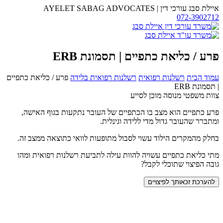
דלג
איילת סבג עורכי דין
|
AYELET SABAG ADVOCATES
לתוכן
072-3902712
משרד
עו"ד
איילת
סבג
פרע / כליאת כתפיים | תסמונת ERB
עמוד הבית
רשלנות רפואית
רשלנות רפואית בלידה
פרע / כליאת כתפיים
| תסמונת ERB
צוות משפטי מנוסה מוכן לסייע
פרע כתפיים הוא מצב בו הכתפיים של העובר נתקעות בגוף האישה,
ומתברר שהעובר גדול מדי ללידה וגינלית.
בחלק מהמקרים הילוד עשוי לסבול מתופעות לוואי כתוצאה ממצב זה.
מתי כליאת כתפיים עשויה להוות עילה לתביעת רשלנות רפואית ומהו
גובה הפיצוי שתוכלי לקבל?
להערכת זכאותך לפיצויים