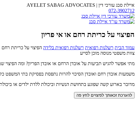
דלג
איילת סבג עורכי דין
|
AYELET SABAG ADVOCATES
לתוכן
072-3902712
משרד
עו"ד
איילת
סבג
הפיצוי על כריתת רחם או אי פריון
עמוד הבית
רשלנות רפואית
רשלנות רפואית בלידה
הפיצוי על כריתת רחם או
צוות משפטי מנוסה מוכן לסייע
מתי אפשר להגיש תביעות על אובדן הרחם או אובדן הפריון? ומה הפיצוי 
משמעות אובדן רחם ואובדן הסיכוי להרות נתפסת בפסיקת בתי המשפט כקשה
מדובר בארוע קשה שפוגע בתחושת הנשיות וביכולת ללדת ילדים או ביכול
להערכת זכאותך לפיצויים לחץ פה