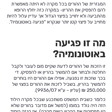
המגזרית של ההורים בכל מקרה לא היתה מאפשרת
להם להפסיק את ההריון- במקרה כזה יחלץ הרופא
מהתביעה ולא יחוייב בפיצוי הגדול אך עדיין עלול להיות
מחוייב על פיצוי קטן יותר שנקרא "פגיעה באוטונומיה".
מה זו פגיעה
באוטונומיה?
זו הזכות של ההורים לדעת שקיים מום לעובר ולקבל
החלטה ולבחור אם להמשיך בהריון או להפסיקו. די
בכך שזכות זו נפגעה, אפילו אם ההורים היו בוחרים
להמשיך בהריון, בשביל לזכות את ההורים בפצוי של
250,000 ₪ (עליון – ע"א 9936/07).
כלומר כשבית המשפט משתכנע שבכל מקרה הילוד
הזה היה נולד במומו (למשל אם מדובר בהורים שלא
היו מפסיקים את ההריון בשום מקרה), אז הנזק היחיד