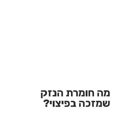
פיצוי גבוה ומשמעותי".
ראש נזק רלבנטי נוסף הוא פיצוי בגין הפגיעה
באוטונומיה (דהיינו בגין הפגיעה בזכות ההורים לדעת
את מלוא האינפורמציה במהלך ההיריון ולקבל החלטות
מושכלות- א.ס.), נקבע כי פיצוי זה עשוי להיות
נפרד
ומובחן
מהנזקים האחרים (דהיינו אין חפיפה בין כאב
וסבל לבין פגיעה באוטונומיה- א.ס.).אם שוכנע
ביהמ"ש כי נגרמה פגיעה באוטונומיה יפסוק פיצוי הולם
שישקף את חומרת הפגיעה.
מה חומרת הנזק
שמזכה בפיצוי?