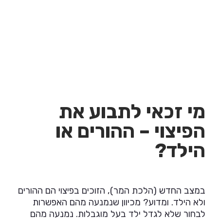
בית המשפט העליון קבע כי אין לו את הידע להכריע
בשאלות פילוסופיות אלו, ביהמ"ש אינו יכול לדעת מה
טיבם של "אי חיים" על מנת להכריע אם החיים במום
עדיפים על אי חיים. לכן בסיכומו של דבר בית המשפט
העליון החליט בשנת 2012 לתקן את המצב הקיים.
מי זכאי לתבוע את
הפיצוי – ההורים או
הילד?
במצב החדש (הלכת המר), הזוכים בפיצוי הם ההורים
ולא הילד. ומדוע? מכיוון שנמנעה מהם האפשרות
לבחור שלא לגדל ילד בעל מוגבלות. נמנעה מהם