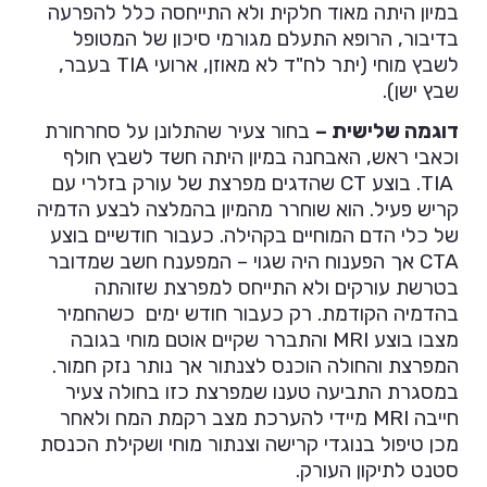
במיון היתה מאוד חלקית ולא התייחסה כלל להפרעה
בדיבור, הרופא התעלם מגורמי סיכון של המטופל
לשבץ מוחי (יתר לח"ד לא מאוזן, ארועי TIA בעבר,
שבץ ישן).
דוגמה שלישית –
בחור צעיר שהתלונן על סחרחורת
וכאבי ראש, האבחנה במיון היתה חשד לשבץ חולף
TIA. בוצע CT שהדגים מפרצת של עורק בזלרי עם
קריש פעיל. הוא שוחרר מהמיון בהמלצה לבצע הדמיה
של כלי הדם המוחיים בקהילה. כעבור חודשיים בוצע
CTA אך הפענוח היה שגוי – המפענח חשב שמדובר
בטרשת עורקים ולא התייחס למפרצת שזוהתה
בהדמיה הקודמת. רק כעבור חודש ימים כשהחמיר
מצבו בוצע MRI והתברר שקיים אוטם מוחי בגובה
המפרצת והחולה הוכנס לצנתור אך נותר נזק חמור.
במסגרת התביעה טענו שמפרצת כזו בחולה צעיר
חייבה MRI מיידי להערכת מצב רקמת המח ולאחר
מכן טיפול בנוגדי קרישה וצנתור מוחי ושקילת הכנסת
סטנט לתיקון העורק.