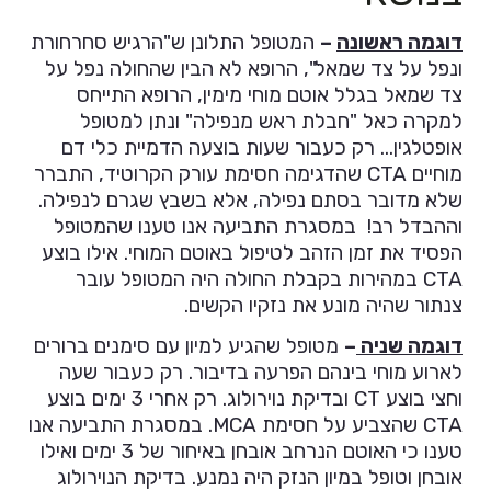
דוגמה ראשונה
–
המטופל התלונן ש"הרגיש סחרחורת
ונפל על צד שמאל", הרופא לא הבין שהחולה נפל על
צד שמאל בגלל אוטם מוחי מימין, הרופא התייחס
למקרה כאל "חבלת ראש מנפילה" ונתן למטופל
אופטלגין… רק כעבור שעות בוצעה הדמיית כלי דם
מוחיים CTA שהדגימה חסימת עורק הקרוטיד, התברר
שלא מדובר בסתם נפילה, אלא בשבץ שגרם לנפילה.
וההבדל רב! במסגרת התביעה אנו טענו שהמטופל
הפסיד את זמן הזהב לטיפול באוטם המוחי. אילו בוצע
CTA במהירות בקבלת החולה היה המטופל עובר
צנתור שהיה מונע את נזקיו הקשים.
דוגמה שניה
–
מטופל שהגיע למיון עם סימנים ברורים
לארוע מוחי בינהם הפרעה בדיבור. רק כעבור שעה
וחצי בוצע CT ובדיקת נוירולוג. רק אחרי 3 ימים בוצע
CTA שהצביע על חסימת MCA. במסגרת התביעה אנו
טענו כי האוטם הנרחב אובחן באיחור של 3 ימים ואילו
אובחן וטופל במיון הנזק היה נמנע. בדיקת הנוירולוג