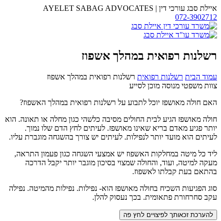
דלג
איילת סבג עורכי דין
|
AYELET SABAG ADVOCATES
לתוכן
072-3902712
משרד
עו"ד
איילת
סבג
רשלנות רפואית במהלך אשפוז
עמוד הבית
רשלנות רפואית
רשלנות רפואית במהלך אשפוז
צוות משפטי מנוסה מוכן לסייע
האם חולה מאושפז יוכל לתבוע על רשלנות רפואית במהלך האשפוז?
חולה מאושפז הגיע לבית החולים מסיבה כלשהי כגון מחלה או תאונה. הוא
יותר פגיע מאדם בריא שאינו מאושפז. לעיתים לחץ הדם שלו נמוך.
לעיתים הוא מועד יותר לנפילות. לעיתים יש צורך בהשגחה מוגברת עליו.
ליד כל מיטה במחלקות האשפוז יש אמצעי השגחה כגון פעמון התראה,
מעקה למיטה, ועוד, והחולה שמצוי בסיכון מוגבר יותר יקבל הדרכה
בהתאם בעת קבלתו לאשפוז.
סוג הפגיעות השכיח בחולה מאושפז הוא- נפילות. נפילות מהמיטה. נפילה
עקב סחרחורת פתאומית. בכך נעסוק להלן.
להערכת זכאותך לפיצויים לחץ פה