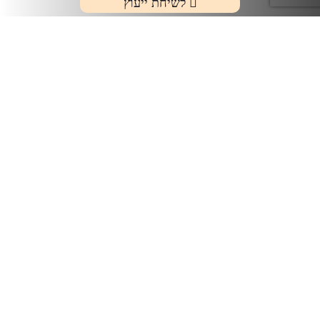
לשיחת ייעוץ
מהי דלקת נמקית של
המעי
דלקת נמקית של המעי הינה מחלה בדרכי העיכול
השכיחה ביותר אצל פגים.
המחלה נובעת מפגיעה היפוקסית איסכמית של המעי
אצל הפג. הסיבות המדויקות למחלה לא ברורות לגמרי
אך ההנחה היא שזיהום חיידקי במעי מעורב בתהליך.
המחלה מופיעה מספר ימים עד חודש לאחר הלידה.
דווקא בגלל שזו מחלה נפוצה בפגים, רופאים
המטפלים בפגים מכירים אותה ואמורים להיות