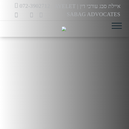
לג
072-3902712
איילת סבג עורכי דין
|
AYELET
תוכן
SABAG ADVOCATES