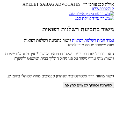
דלג
איילת סבג עורכי דין
|
AYELET SABAG ADVOCATES
לתוכן
072-3902712
משרד
עו"ד
איילת
סבג
גישור בתביעת רשלנות רפואית
עמוד הבית
רשלנות רפואית
גישור בתביעת רשלנות רפואית
צוות משפטי מנוסה מוכן לסייע
האם כדרי לפנות בתביעת רשלנות רפואית לגישור? איך מתנהלת ישיבת
גישור? מתי עדיף גישור על פני ניהול ההליך בבית המשפט ולהיפך?
גישור מהווה דרך אלטרנטיבית לפתרון סכסוכים מחוץ לכותלי ביהמ"ש.
להערכת זכאותך לפיצויים לחץ פה