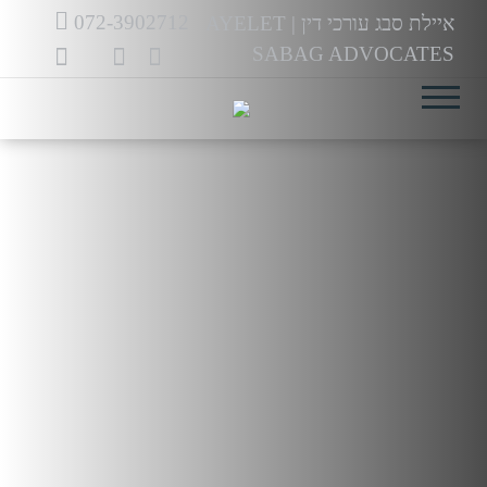
לג
072-3902712
איילת סבג עורכי דין
|
AYELET
תוכן
SABAG ADVOCATES