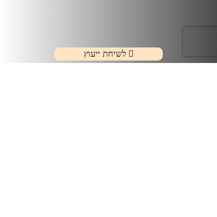
לשיחת ייעוץ
משרד הבריאות הגדיר מקרים שהוא רואה בהם "מקרים
שאין הצדקה להתרחשותם", או בלשון אחרת "ארוע בל
יקרו". המטרה של משרד הבריאות בהוצאת החוזר היתה
ממש להרתיע ולנסות לצמצם את אותם מקרים חריגים
ולהעלות את רמת הבטיחות שלנו המטופלים במוסדות
הרפואיים.
המיוחד במקרים האלו שלא תצטרך להתאמץ כדי
להוכיח רשלנות, הרשלנות כל כך זועקת במקרים האלו
כך שהדרך לקבלת פיצוי הרבה יותר מהירה וחלקה.