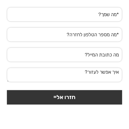
שם
מלא
טלפון
דוא"ל
הודעה