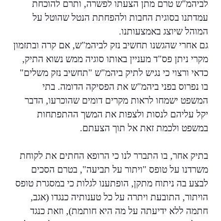
לביהמ"ש טרם מתן הצעתו לפשרה, ותרם להוכחת
עמדתנו בסוגית החבות ולהפחתת הנטל שהוטל על
המוהל שיוצג באמצעותנו.
גם אחרי שהגשנו תחשיב נזק לביהמ"ש, אם קרה ובתזמון
מקרי ניתן פס"ד מעניין באותו סוגיה ממש נשוא התיק,
כדאי ורצוי כי נגיש לתיק ביהמ"ש "תחשיב נזק משלים"
בו נפרוס בפני ביהמ"ש את הפסיקה הדומה. בתי
המשפט ישמחו לראות מקרים דומים שהוכרעו, הדבר
יקל עליהם לנסות ולצפות את המשך ההתפתחות
במשפט ולכמת זאת אל תוך הצעתם.
בתיק אחר, בו התברר לנו כי הרופא החתים את לקוחת
משרדנו על טופס "ויתור על תביעה", בטרם הסכים
לבצע בה ניתוח מתקן, הופתענו לגלות כי במסגרת טופס
הויתור, התובעת ויתרה על כל טענותיה כנגדו (אגב,
חתמה ללא ידיעתה על מה היא חותמת), וזאת כנגד