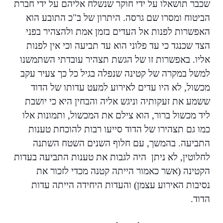
שכבר תושאלו על ידי חוקר שנשלח אליהם על ידי חברת
הביטוח ומסרו שם גרסה. היתרון של ב"כ התובע הוא
האפשרות לפנות אל העדים בזמן אמת ולהצהיר בפני
הצד שכנגד כי עד פלוני הוא עד תביעה וכי אין לפנות
אליו. באפשרות זו של הגשת תצהיר עובדתי השתמשנו
למשל במקרה של קטינה שנפלה בגיל כל כך צעיר עקב
מכשול, לא היו עדים לאירוע למעט עדותו של הדוד
ששמע את זעקותיה וניגש אליה והבחין היא כי יושבת
ליד מכשול ברור, הוא צילם את המכשול, ותמונות אלו
כמו גם תצהירו של הדוד סייעו רבות להוכחת טענות
התביעה. בהמשך, עם חלוף השנים השטח השתנה
לחלוטין, לא ניתן היה לגבות את טענות התביעה בעדות
הקטינה (אשר כאמור הייתה קטנה מכדי לזכור את
נסיבות האירוע עצמן) והעדות היחידה הייתה עדות
הדוד.