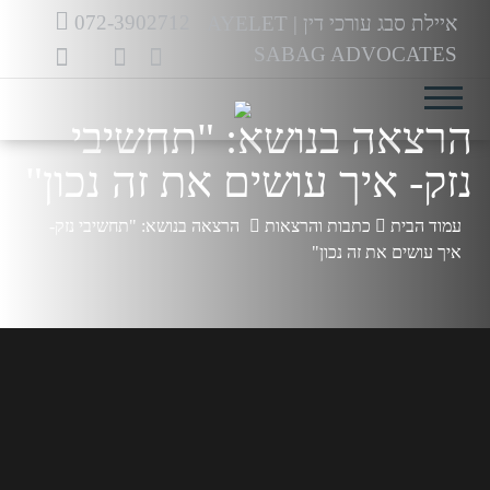
לג
072-3902712
איילת סבג עורכי דין
|
AYELET
תוכן
SABAG ADVOCATES
הרצאה בנושא: "תחשיבי
נזק- איך עושים את זה נכון"
עמוד הבית
כתבות והרצאות
הרצאה בנושא: "תחשיבי נזק-
איך עושים את זה נכון"