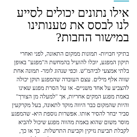
אילו נתונים יכולים לסייע
לנו לבסס את טענותינו
במישור החבות?
בתיקי חבויות- תמונות ממקום התאונה, לפני ואחרי
תיקון המפגע, יוכלו להועיל בהמחשת ה"מפגע" באופן
בלתי אמצעי לביהמ"ש. וכפי שנהוג לומר- תמונה אחת
שווה אלף מילים. עצם העובדה שהמפגע תוקן יכולה
להצביע על אחד משניים- או על הסרת מפגע שאינו
באמת מפגע המקים אחריות, אך "למעלה מן הצורך"
והיות שהמקום כבר היווה מוקד לתאונה, בעל מקרקעין
סביר יבחר להסיר אותו. אפשרות נוספת היא- שהמפגע
מוסר משום שהוא באמת מהווה מפגע שיכול להביא
לקבלת תביעת נזיקין וקביעת התרשלות. כך או כך,