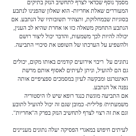
מסמך נוסף שכדאי לצרף לתחשיב הנזק בתיקים
המעוררים שאלת אחריות- הוא שאלון שהפנינו לנתבע
בסוגיות שבמחלוקת, ותצהיר תשובותיו של הנתבע. אם
הנתבע התחמק משאלה כזו או אחרת שהיא לב הענין,
יכולה להיות לכך משמעות, והדבר יכול ליצור רושם
ולהשפיע על הערכתו של השופט את סיכויי התביעה.
נתונים על ריבוי אירועים קודמים באותו מקום, יכולים
גם הם להועיל, וניתן לעיתים לאסוף אותם מרשת
האינטרנט ומבקשה לעיון במסמכים ספציפיים אותה
נפנה אל הנתבע.
אם התביעה מוגשת כנגד רופא שיש לו היסטוריה
משמעתית/ פלילית- כמובן שגם זה יכול להועיל לתובע
וגם את זה רצוי לצרף לתחשיב הנזק בפרק ה"אחריות".
לעיתים חיפוש במאגרי הפסיקה יעלה נתונים מעניינים