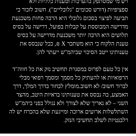
ויש מי שמסתפק בהערכות וטענות כלליות ולא
ספציפיות (דורש סכומים "גלובליים"). חשוב לזכור כי
תביעה לפיצוי בסכום גלובלי היא הרבה פחות משכנעת
מדרישה המבוססת על קבלות בפועל, דרישה על בסיס
תלושים היא הרבה יותר משכנעת מדרישה על בסיס
טענת הלקוח כי הוא משתכר
X
₪, ככל שנבסס את
טענותינו ייטב הסיכוי שביהמ"ש ייעתר להן.
אין כל טעם לפרוס במסגרת תחשיב נזק את כל חווה"ד
הרפואיות או להעתיק כל מסמך ומסמך רפואי מבלי
לברור חשוב/ לא חשוב.מומלץ לבחור בדרך המלך, דרך
האמצע, בה נבסס את טענותינו בראיות היטב, מהצד
השני – לא נאריך שלא לצורך ולא נגולל בפני ביהמ"ש
השתלשלות ארועים ארוכה ומייגעת שלא בהכרח יש לה
רלבנטיות לשלב תחשיבי הנזק.