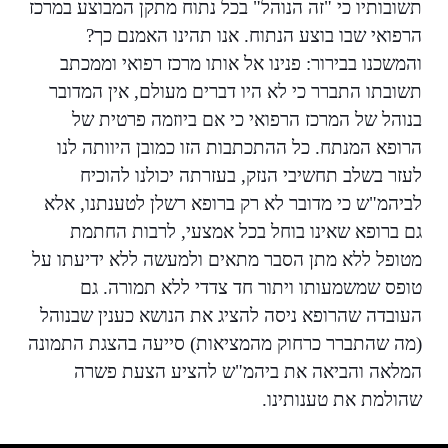
תשובותיו כי "זה הנוהל" בכל נתוח מתקן המבוצע במרכז
הרפואי שבו בוצע הנתוח. אנו תהינו האמנם כך?
והמשכנו בבירור: פנינו אל אותו מרכז רפואי וממכתב
תשובתו התברר כי לא היו דברים מעולם, אין המדובר
בנוהל של המרכז הרפואי כי אם ביוזמה פרטית של
הרופא המנתח. כל ההתכתבות הזו כמובן היוותה לנו
לעזר בשלב תחשיבי הנזק, בעזרתה יכולנו להוכיח
לביהמ"ש כי מדובר לא רק ברופא רשלן לטענתנו, אלא
גם ברופא שאינו בוחל בכל אמצעי, לרבות החתמת
מטופל ללא מתן הסבר מתאים ולמעשה ללא ידיעתו על
טופס שמשמעותו ויתור חד צדדי ללא תמורה. גם
העובדה שהרופא ניסה להציג את הנושא כענין שבנוהל
(מה שהתברר כרחוק מהמציאות) סייעה בהצגת התמונה
המלאה והביאה את ביהמ"ש להציע הצעת פשרה
שהולמת את טענותינו.