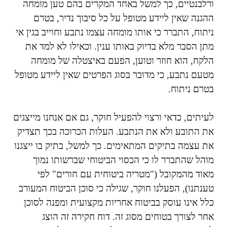
ורלבנטיים, כך למשל באחד המקרים בהם טען מומחה
ההגנה שאין ליידע מטופל על כל סיבוך נדיר, בטרם
ניתוח, התברר כי אותו מומחה עצמו נתבע וחוייב בגין אי
מתן הסבר מלא בדיוק באותו ענין. וכאילו לא למד את
הלקח, הוא חוזר וטוען, הפעם באיצטלה של מומחה
מטעם נתבע, כי מדובר בסוג הפרטים שאין ליידע מטופל
בטרם ניתוח.
לעיתים, כדאי ורצוי להפעיל חוקר, גם אם אנחנו מייצגים
את התובע ולא את הנתבע. העלות הכרוכה בכך תצדיק
את עצמה בתיקים המתאימים. כך למשל, בתיק בו ייצגנו
מוהל שהתברר לו כי הכסוי הביטוחי שברשותו נמוך
מאוד מהמקובל ("מטריה ביטוחית עם חורים" לפי
טענתנו), הפעלנו חוקר, שגילה כי סוכן הביטוח המעורב
כלל אינו עוסק בביטוח אחריות מקצועית ומפנה לסוכן
אחר לצורך בטוחים מסוג זה. דוח חקירה זה הוצג