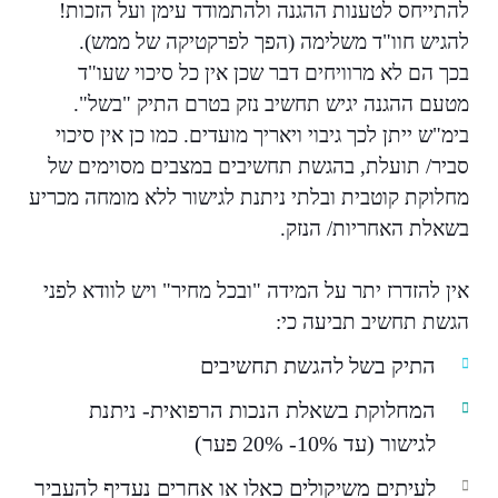
להתייחס לטענות ההגנה ולהתמודד עימן ועל הזכות!
להגיש חוו"ד משלימה (הפך לפרקטיקה של ממש).
בכך הם לא מרוויחים דבר שכן אין כל סיכוי שעו"ד
מטעם ההגנה יגיש תחשיב נזק בטרם התיק "בשל".
בימ"ש ייתן לכך גיבוי ויאריך מועדים. כמו כן אין סיכוי
סביר/ תועלת, בהגשת תחשיבים במצבים מסוימים של
מחלוקת קוטבית ובלתי ניתנת לגישור ללא מומחה מכריע
בשאלת האחריות/ הנזק.
אין להזדרז יתר על המידה "ובכל מחיר" ויש לוודא לפני
הגשת תחשיב תביעה כי:
התיק בשל להגשת תחשיבים
המחלוקת בשאלת הנכות הרפואית- ניתנת
לגישור (עד 10%- 20% פער)
לעיתים משיקולים כאלו או אחרים נעדיף להעביר