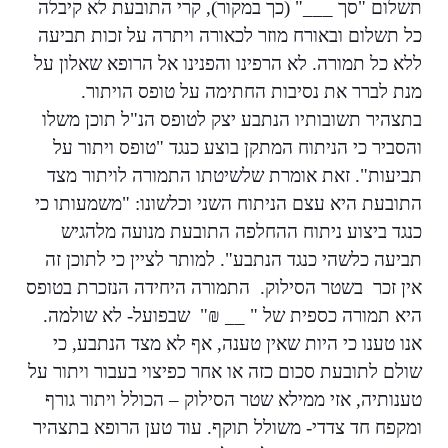
תשלום "סך ___" (כך במקור), קרי התובעת לא קיבלה
כל תשלום ובאורח מוזר לכאורה ויתרה על זכות תביעה
ללא כל תמורה. לא הרפינו והפנינו אל הרופא שאלון על
מנת לברר את נסיבות החתימה על טופס הויתור.
בתצהיר תשובותיו הנתבע יצק לטופס הנ"ל תוכן משלו
והסביר כי הניתוח המתקן בוצע כנגד "טופס ויתור על
תביעות". זאת אומרת שלשיטתו התמורה לויתור מצד
התובעת היא עצם הניתוח השני וכלשונו: "משמעותו כי
כנגד ביצוע ניתוח ההחלפה התובעת מנועה מלהגיש
תביעה כלשהי כנגד הנתבע". למותר לציין כי לתוכן זה
אין זכר בשטר הסילוק. התמורה היחידה הנזכרת בטופס
היא תמורה כספית של " __ ₪" שבפועל- לא שולמה.
אנו טענו כי היות שאין טענה, אף לא מצד הנתבע, כי
שולם לתובעת סכום כזה או אחר כפיצוי בעבור ויתור על
טענותיה, אזי ממילא שטר הסילוק – הכולל ויתור גורף
ומקפח חד צדדי- משולל תוקף. עוד טען הרופא בתצהיר