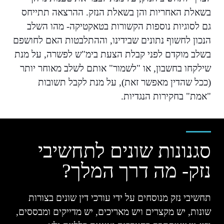
בשאלת האחריות והן בשאלת הנזק. ההרצאה תתייחס
גם לסוגיות נוספות הקשורות בטאקטיקה- מהו השלב
הנכון לחשוף נתונים שבידינו, וההתלבטות האם לחושפם
בשלב מוקדם לפני קבלת הצעת בימ"ש לפשרה, על מנת
שילקחו בחשבון, או "לשמור" אותם לשלב מאוחר יותר
(ככל שהדין מאפשר זאת), על מנת לקבל תשובות
"אמת" בחקירות הנגדיות.
סגנונות שונים לתחשיבי
נזק- מה דרך המלך?
תחשיבי נזק מנוסחים על ידי עורכי דין שונים בצורות
שונות, יש מקצרים ויש מאריכים, יש מדייקים ומבססים,