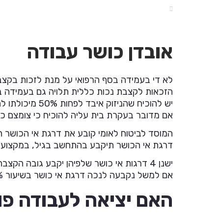
לבקש חוות דעת של יועץ בתחום כזה או 
אובדן כושר עבודה
לא די בעמידה בסף הרפואי על מנת לזכות בקצב
הזכאות לקצבת נכות כללית תלויה גם בעמידה ב
יש להוכיח שהניזוק איבד לפחות 50% מיכולתו להשתכר.
אם מדובר בעקרת בית עליה להוכיח כי צומצם כוחה לת
המוסד לביטוח לאומי קובע את דרגת אי הכושר תו
דרגת אי הכושר תיקבע בהתחשב בגיל, במקצוע, ב
ישנן 4 דרגות אי כושר שלפיהן יקבע גובה הקצבה: 60%, 65%, 74%, 100%.
אם למשל נקבעה לנכה דרגת אי כושר בשיעור 60% הוא יקבל קצבה חודשית שגובה 60% מקצבה מלאה.
האם יציאה לעבודה פ