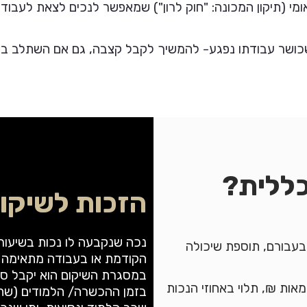
יטוח הלאומי (תיקון המכונה: "חוק לרון") שמאפשר לנכים לצאת לע
שכושר עבודתו נפגע- להמשיך לקבל קצבה, גם אם השתלב בעב
כללית?
הזכות לשיקו
ת בעבורם, תוספת שיכולה
הקודמת או בעבודה מתאימה 
במסגרת השיקום הוא יקבל סיו
אות ₪, תלוי באחוזי הנכות
בזמן ההכשרה/ הלמודים (שתנ