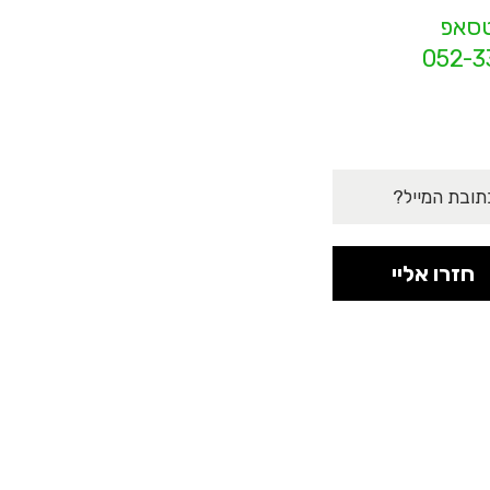
טסאפ
052-3