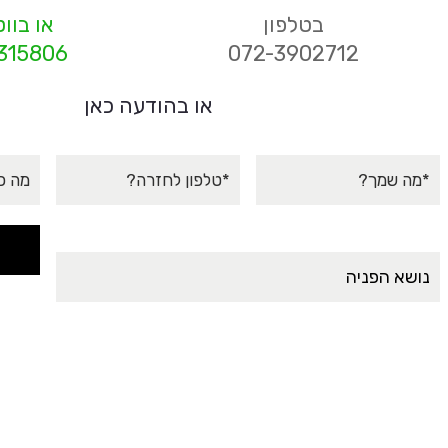
בטלפון
או בוו
315806
072-3902712
או בהודעה כאן
שם
טלפון
דוא"ל
מלא
הודעה