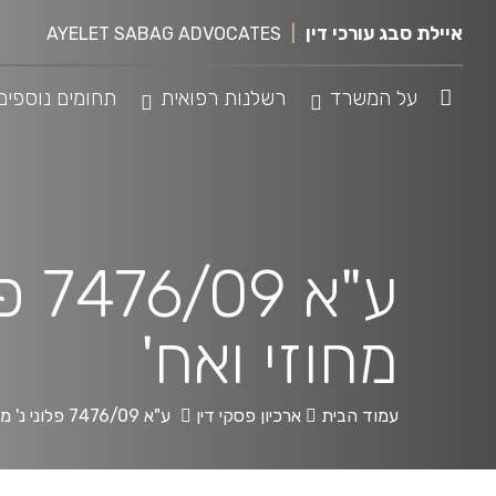
לג
איילת סבג עורכי דין
|
AYELET SABAG ADVOCATES
תוכן
על המשרד
רשלנות רפואית
תחומים נוספים
ע"א
מחוזי ואח'
עמוד הבית
ארכיון פסקי דין
ע"א 7476/09 פלוני נ' מדינת ישראל, פסיכיאטר מחוזי ואח'