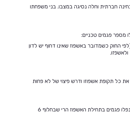
בחינה חברתית וחלה נסיגה במצבו. בני משפחתו
 מספר פגמים טכניים:
פי החוק כשמדובר באשפוז שאינו דחוף יש לדון
ולאשפזו.
את כל תקופת אשפוזו ודרש פיצוי של לא פחות
באותו מקרה עו"ד איילת סבג ייצגה את הפסיכיאטר המחוזי ואת הועדה הפסיכיאטרית בהליך וטענה כי גם אם נפלו פגמים בתחילת האשפוז הרי שבחלוף 6